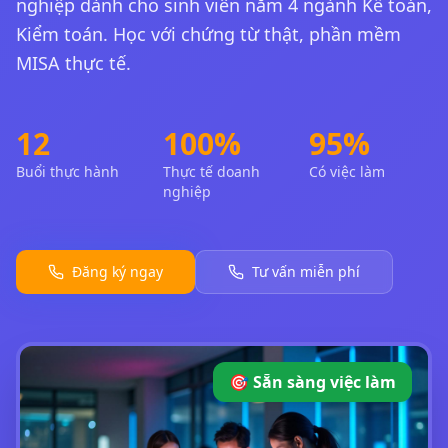
nghiệp dành cho sinh viên năm 4 ngành Kế toán,
Kiểm toán. Học với chứng từ thật, phần mềm
MISA thực tế.
12
100%
95%
Buổi thực hành
Thực tế doanh
Có việc làm
nghiệp
Đăng ký ngay
Tư vấn miễn phí
🎯 Sẵn sàng việc làm